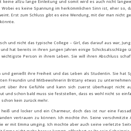
bt keine allzu lange Einleitung und somit wird es auch nicht langwei
 Wobei es keine Spannung im herkömmlichen Sinn ist, eher so, 
d weint. Erst zum Schluss gibt es eine Wendung, mit der man nicht g
 könnte.
ch und nicht das typische College – Girl, das darauf aus war, Jung
und hat bereits in ihren jungen Jahren einige Schicksalsschläge ü
 wichtigste Person in ihrem Leben. Sie will ihren Abschluss scha
und genießt ihre Freiheit und das Leben als Studentin. Sie hat 
esten Freundin und Mitbewohnerin Brittany etwas zu unternehmen.
taunt über ihre Gefühle und kann sich zuerst überhaupt nicht a
ut und schon bald muss sie feststellen, dass es wohl nicht so einfa
s schon kein zurück mehr.
ist heiß und locker und ein Charmeur, doch das ist nur eine Fassa
emanden vertrauen zu können. Ich mochte ihn. Seine verschmitzte A
wie er mit Emma umging. Ich mochte aber auch seine verletzte Seite