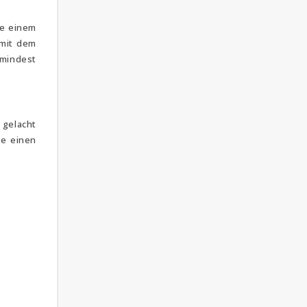
ie einem
 mit dem
mindest
 gelacht
ie einen