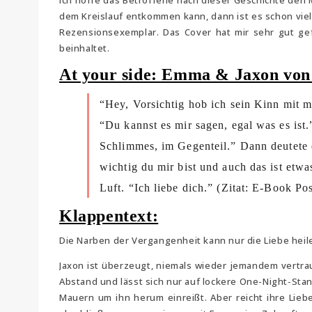
ich hoffe das Betroffene nach dieser Geschichte den M
dem Kreislauf entkommen kann, dann ist es schon vie
Rezensionsexemplar. Das Cover hat mir sehr gut gef
beinhaltet.
At your side: Emma & Jaxon von 
“Hey, Vorsichtig hob ich sein Kinn mit m
“Du kannst es mir sagen, egal was es ist.”
Schlimmes, im Gegenteil.” Dann deutete e
wichtig du mir bist und auch das ist etwa
Luft. “Ich liebe dich.” (Zitat: E-Book Po
Klappentext:
Die Narben der Vergangenheit kann nur die Liebe heil
Jaxon ist überzeugt, niemals wieder jemandem vertrau
Abstand und lässt sich nur auf lockere One-Night-Stand
Mauern um ihn herum einreißt. Aber reicht ihre Li