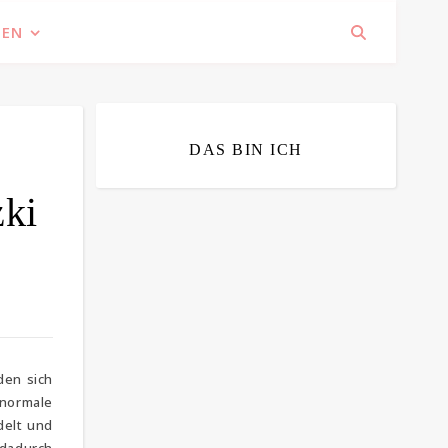
IEN
DAS BIN ICH
zki
Bitte bestätigen
*
ich bin mit der Speicherung meiner E-
Mail Adresse einverstanden
den sich
normale
delt und