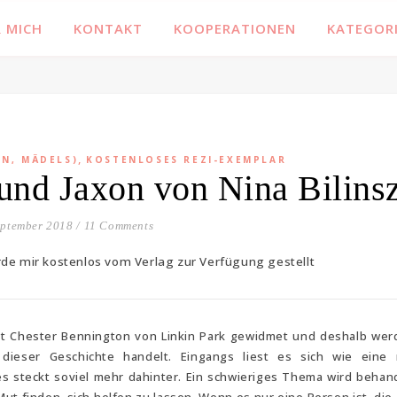
Familienblog, Kinder, Bücher, Fashion und das Leben
 MICH
KONTAKT
KOOPERATIONEN
KATEGOR
,
EN, MÄDELS)
KOSTENLOSES REZI-EXEMPLAR
und Jaxon von Nina Bilins
eptember 2018
/
11 Comments
rde mir kostenlos vom Verlag zur Verfügung gestellt
st Chester Bennington von Linkin Park gewidmet und deshalb wer
ieser Geschichte handelt. Eingangs liest es sich wie eine 
 es steckt soviel mehr dahinter. Ein schwieriges Thema wird behan