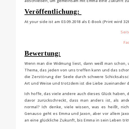
abschließen, um gemeinsam mit Emma eine Zukunft z
Veröffentlichung:
At your side ist am 03.09.2018 als E-Book (Print wird 3
Seit
Fa
Bewertung:
Wenn man die Widmung liest, dann weiß man schon, u
Thema, das jeden von uns treffen kann und das schon
die Zerstörung der Seele durch schwere Schicksalssc
Art und Weise und trotzdem ist die Liebe zueinander d
Ich hoffe, das viele andere auch dieses Glück haben, d
davor zurückschreckt, dass man anders ist, als ande
normal? Ich denke, viele wissen, was es heißt, ni
Genauso geht es Emma und Jaxon, aber vor allem Jax
an eine glückliche Zukunft, bis Emma in sein Leben trit