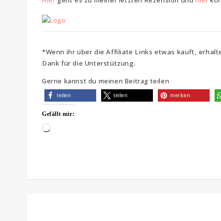
Hier
geht es zu meiner letzten Rezension und
hier
kön
*Wenn ihr über die Affiliate Links etwas kauft, erhalt
Dank für die Unterstützung.
Gerne kannst du meinen Beitrag teilen
teilen
teilen
merken
Gefällt mir:
Wird geladen …