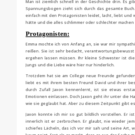
Man ist ziemlich schnell in der Geschichte drin. Es gi
Spannungsbogen zieht sich durch das gesamte Buch.
einfach mit den Protagonisten leidet, lacht, liebt un
hätte und die alles schlimmer oder schlechter machen
Protagonisten:
Emma mochte ich von Anfang an, sie war mir sympathis
reißen. Sie ist sehr bedacht, verantwortungsbewusst 
ergehen lassen müssen. Ihr kleine Schwester ist die
Jungs und die Liebe wäre hier nur hinderlich.
Trotzdem hat sie am College neue Freunde gefunden 
liebt es mit ihrem besten Freund David und ihrer b
durch Zufall Jaxon kennenlernt, ist sie etwas ers
Emotionen einlassen. Doch Jaxon geht ihr unter die Ha
wie sie geglaubt hat. Aber zu diesem Zeitpunkt gibt e
Jaxon konnte ich mir so gut bildlich vorstellen. Er 
innerlich ist er zerbrochen. Er glaubt, nie wieder j
schiefes Lächeln, das ich vor mir sah und seine Art, 