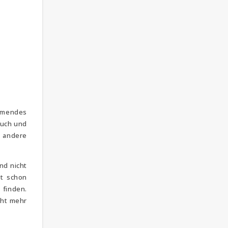
ehmendes
auch und
e andere
nd nicht
st schon
 finden.
cht mehr