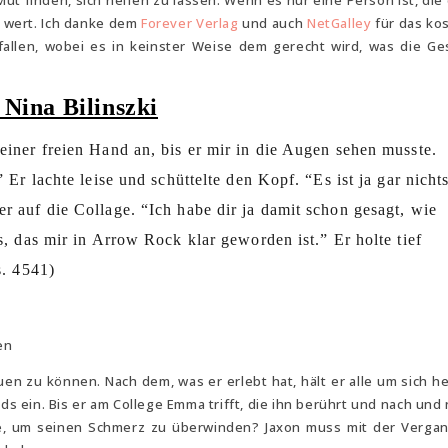
ut finden, sich helfen zu lassen. Wenn es nur eine Person ist, die
l wert. Ich danke dem
Forever Verlag
und auch
NetGalley
für das ko
allen, wobei es in keinster Weise dem gerecht wird, was die Ge
Nina Bilinszki
einer freien Hand an, bis er mir in die Augen sehen musste.
 Er lachte leise und schüttelte den Kopf. “Es ist ja gar nicht
r auf die Collage. “Ich habe dir ja damit schon gesagt, wie
s, das mir in Arrow Rock klar geworden ist.” Er holte tief
s. 4541)
en
en zu können. Nach dem, was er erlebt hat, hält er alle um sich h
s ein. Bis er am College Emma trifft, die ihn berührt und nach und 
ebe, um seinen Schmerz zu überwinden? Jaxon muss mit der Verga