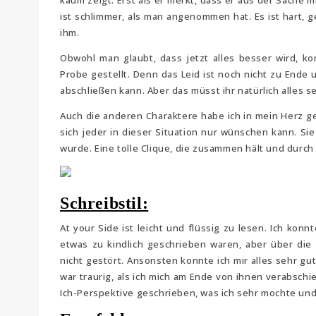
kaum zeigt. Erst als er merkt, dass er aus der Sache
ist schlimmer, als man angenommen hat. Es ist hart,
ihm.
Obwohl man glaubt, dass jetzt alles besser wird, k
Probe gestellt. Denn das Leid ist noch nicht zu Ende
abschließen kann. Aber das müsst ihr natürlich alles s
Auch die anderen Charaktere habe ich in mein Herz ge
sich jeder in dieser Situation nur wünschen kann. S
wurde. Eine tolle Clique, die zusammen hält und durch 
Schreibstil:
At your Side ist leicht und flüssig zu lesen. Ich ko
etwas zu kindlich geschrieben waren, aber über di
nicht gestört. Ansonsten konnte ich mir alles sehr gut 
war traurig, als ich mich am Ende von ihnen verabsch
Ich-Perspektive geschrieben, was ich sehr mochte und 