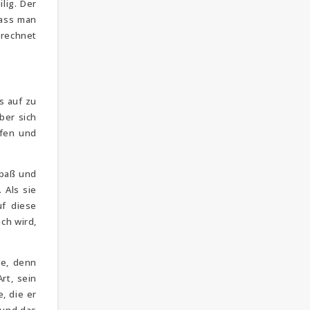
lig. Der
dass man
erechnet
s auf zu
ber sich
ffen und
Spaß und
 Als sie
uf diese
ch wird,
de, denn
rt, sein
, die er