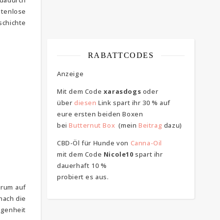
 dadurch
stenlose
schichte
RABATTCODES
Anzeige
s
Mit dem Code
xarasdogs
oder
über
diesen
Link spart ihr 30 % auf
eure ersten beiden Boxen
bei
Butternut Box
(mein
Beitrag
dazu)
CBD-Öl für Hunde von
Canna-Oil
mit dem Code
Nicole10
spart ihr
dauerhaft 10 %
probiert es aus.
erum auf
nach die
ngenheit