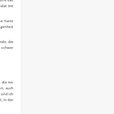
 und das
idet mit
ne harte
ngenheit
nde, die
s schwer
 die mir
en, auch
n und ich
, in der