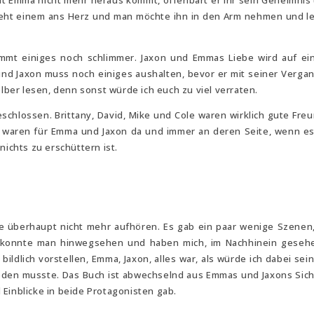
 mit Emma nicht mehr heraus kommt, offenbart er ihr sein Geheimnis
 geht einem ans Herz und man möchte ihn in den Arm nehmen und le
ommt einiges noch schlimmer. Jaxon und Emmas Liebe wird auf ei
 und Jaxon muss noch einiges aushalten, bevor er mit seiner Verga
elber lesen, denn sonst würde ich euch zu viel verraten.
schlossen. Brittany, David, Mike und Cole waren wirklich gute Freu
ie waren für Emma und Jaxon da und immer an deren Seite, wenn e
nichts zu erschüttern ist.
nnte überhaupt nicht mehr aufhören. Es gab ein paar wenige Szenen,
e konnte man hinwegsehen und haben mich, im Nachhinein geseh
bildlich vorstellen, Emma, Jaxon, alles war, als würde ich dabei sei
ieden musste. Das Buch ist abwechselnd aus Emmas und Jaxons Sicht
Einblicke in beide Protagonisten gab.