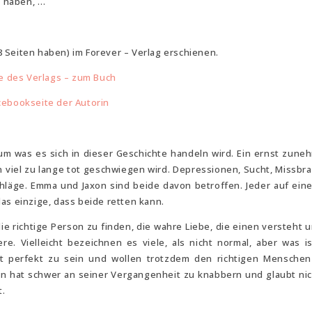
u haben, …
28 Seiten haben) im Forever – Verlag erschienen.
e des Verlags – zum Buch
cebookseite der Autorin
m was es sich in dieser Geschichte handeln wird. Ein ernst zun
 viel zu lange tot geschwiegen wird. Depressionen, Sucht, Missbr
hläge. Emma und Jaxon sind beide davon betroffen. Jeder auf ein
as einzige, dass beide retten kann.
ie richtige Person zu finden, die wahre Liebe, die einen versteht u
re. Vielleicht bezeichnen es viele, als nicht normal, aber was i
cht perfekt zu sein und wollen trotzdem den richtigen Menschen
on hat schwer an seiner Vergangenheit zu knabbern und glaubt ni
t.