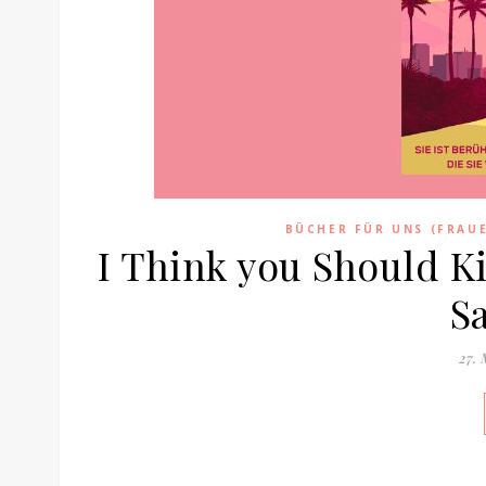
BÜCHER FÜR UNS (FRAU
I Think you Should K
S
27.