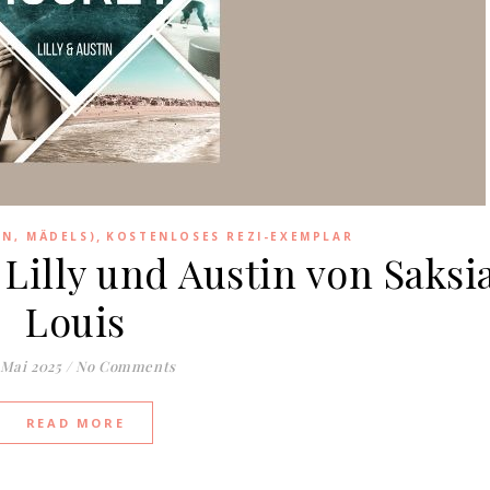
,
EN, MÄDELS)
KOSTENLOSES REZI-EXEMPLAR
Lilly und Austin von Saksi
Louis
 Mai 2025
/
No Comments
READ MORE