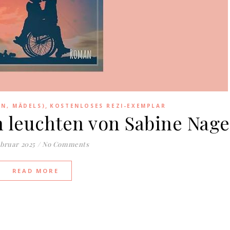
,
EN, MÄDELS)
KOSTENLOSES REZI-EXEMPLAR
 leuchten von Sabine Nage
ebruar 2025
/
No Comments
READ MORE