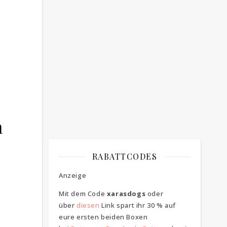
Bitte bestätigen
*
ich bin mit der Speicherung meiner E-
Mail Adresse einverstanden
a
RABATTCODES
Anzeige
Mit dem Code
xarasdogs
oder
über
diesen
Link spart ihr 30 % auf
eure ersten beiden Boxen