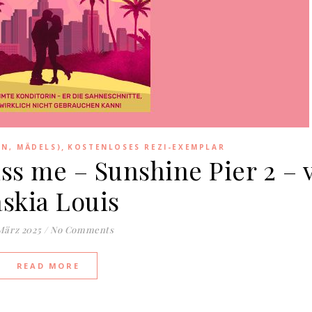
,
EN, MÄDELS)
KOSTENLOSES REZI-EXEMPLAR
iss me – Sunshine Pier 2 – 
askia Louis
 März 2025
/
No Comments
READ MORE