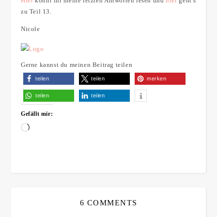
Hier
könnt ihr meine letzten Antworten lesen und
hier
geht’s
zu Teil 13.
Nicole
Gerne kannst du meinen Beitrag teilen
teilen
teilen
merken
teilen
teilen
Gefällt mir:
Wird geladen …
6 COMMENTS