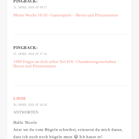
PINGBACK:
21. APRIL 2018 AT 09:17
Meine Woche 16/18 - Gartenspiele – Hexen und Prinzessinnen
PINGBACK:
25. APRIL 2018 AT 17:16
1000 Fragen an dich selbst Teil #16 - Charaktereigenschaften –
Hexen und Prinzessinnen
LINNI
30. APRIL 2018 AT 16:50
ANTWORTEN
Hallo Nicole
Jetzt wo du vom Bügeln schreibst, erinnerst du mich daran,
dass ich auch noch bügeln muss 😃 Ich hasse es!