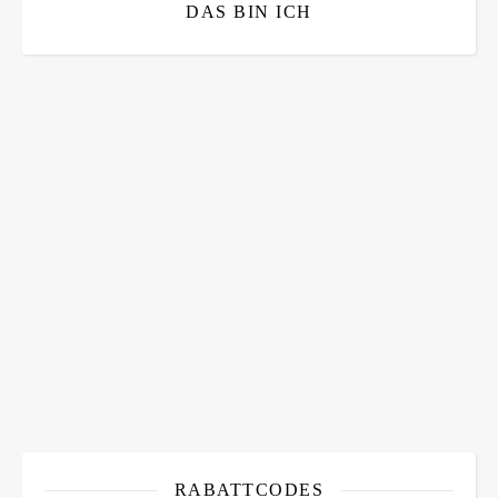
DAS BIN ICH
Bitte bestätigen
*
ich bin mit der Speicherung meiner E-Mail Adresse
einverstanden
RABATTCODES