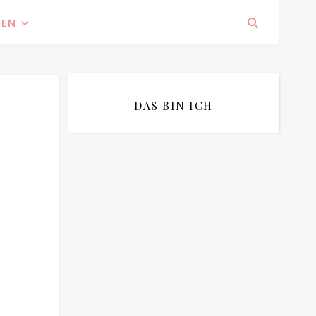
IEN
DAS BIN ICH
Bitte bestätigen
*
ich bin mit der Speicherung meiner E-
Mail Adresse einverstanden