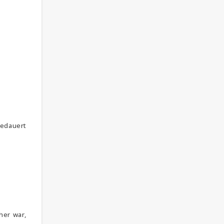
gedauert
cher war,