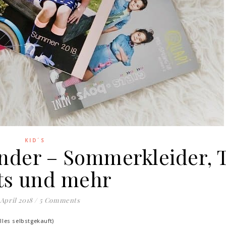
KID´S
nder – Sommerkleider, 
ts und mehr
 April 2018
/
5 Comments
les selbstgekauft)