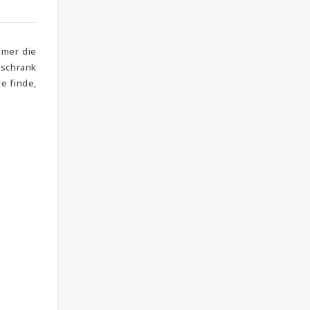
mmer die
rschrank
e finde,