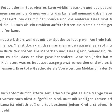
n, Fotos oder im Zoo. Aber es kann wirklich spucken und das passier
emeinsam auf die Kirmes vor, nur das Lama will niemand dabei habe
, passiert ihm das mit der Spucke und die anderen Tiere sind f
 ein Ei. Doch als ein Problem auftritt hätten sie niemals damit ge
helfen kann.
usste lachen, weil das mit der Spucke so lustig war. Am Ende habe
 meinte. “na ist doch klar, dass man niemanden ausgrenzen soll, nur
em Buch. Wir sollten alle Menschen und Tiere gleich behandeln, d
ann es sein, dass er eine ganz besondere Gabe hat. Jeder hat 
en Kleinsten, was es bedeutet ausgegrenzt zu werden und wie es i
ressiert. Eine tolle Geschichte als Vorreiter, um Mobbing in der S
es Buch sofort durchblättern. Auf jeder Seite gibt es eine Menge zu 
 vorher noch nicht aufgefallen sind. Bunt mit knalligen Farben sc
s Lama ist einfach süß und tut bestimmt jedem Kind erst einmal l
e geht.