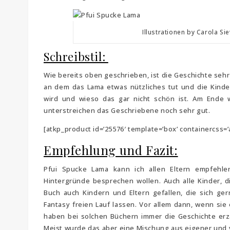
Illustrationen by Carola S
Schreibstil:
Wie bereits oben geschrieben, ist die Geschichte seh
an dem das Lama etwas nützliches tut und die Kind
wird und wieso das gar nicht schön ist. Am Ende w
unterstreichen das Geschriebene noch sehr gut.
[atkp_product id=’25576′ template=’box’ containercss=’
Empfehlung und Fazit:
Pfui Spucke Lama kann ich allen Eltern empfehle
Hintergründe besprechen wollen. Auch alle Kinder, di
Buch auch Kindern und Eltern gefallen, die sich g
Fantasy freien Lauf lassen. Vor allem dann, wenn sie
haben bei solchen Büchern immer die Geschichte erzä
Meist wurde das aber eine Mischung aus eigener und 