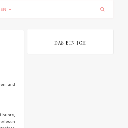
IEN
DAS BIN ICH
gen und
Bitte bestätigen
*
ich bin mit der Speicherung meiner E-
Mail Adresse einverstanden
d bunte,
vorlesen