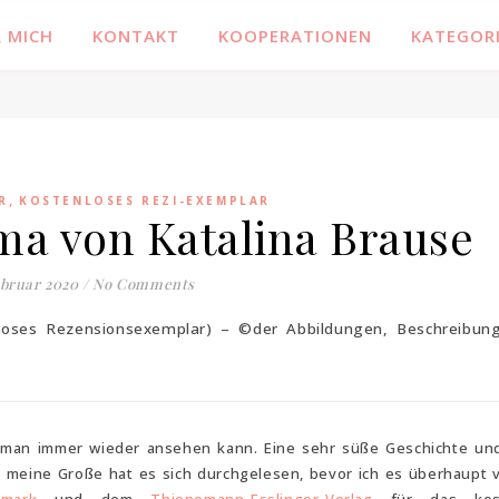
Familienblog, Kinder, Bücher, Fashion und das Leben
 MICH
KONTAKT
KOOPERATIONEN
KATEGOR
,
R
KOSTENLOSES REZI-EXEMPLAR
ma von Katalina Brause
ebruar 2020
/
No Comments
enloses Rezensionsexemplar) – ©der Abbildungen, Beschreibun
as man immer wieder ansehen kann. Eine sehr süße Geschichte un
 meine Große hat es sich durchgelesen, bevor ich es überhaupt 