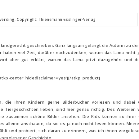
ieverding, Copyright: Thienemann-Esslinger-Verlag
r kindgerecht geschrieben. Ganz langsam gelangt die Autorin zu de
er haben viel Zeit, darüber nachzudenken, warum das Lama nicht
ird aber gut erklärt, warum das Lama jetzt dazugehört und di
atkp-center’ hidedisclaimer=’yes’][/atkp_product]
n, die ihren Kindern gerne Bilderbücher vorlesen und dabei w
e Tiergeschichten lieben, sind hier genau richtig. Des Weiteren 
erne zusammen schöne Bilder ansehen. Die Kids können so ihrer
 es alleine anschauen, da sie es ja noch nicht lesen können. Mein
hlt und probiert, sich daran zu erinnern, was ich ihnen vorgeles
vorgelesener Geschichte.