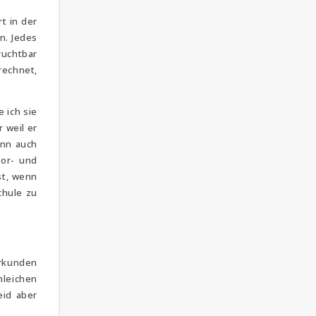
t in der
n. Jedes
ruchtbar
rechnet,
 ich sie
 weil er
enn auch
Vor- und
st, wenn
chule zu
erkunden
hleichen
eid aber