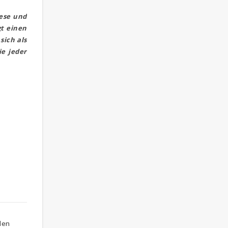
iese und
gt einen
sich als
e jeder
elen