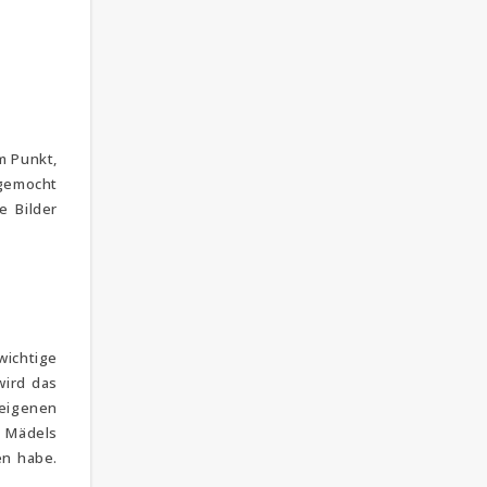
m Punkt,
 gemocht
e Bilder
ichtige
wird das
 eigenen
e Mädels
en habe.