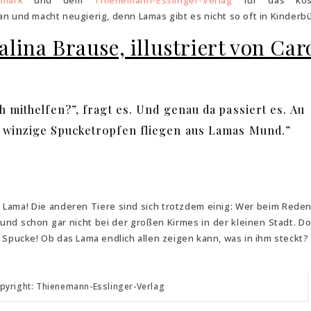
kmark
und dem
Thienemann-Esslinger-Verlag
für das kost
n und macht neugierig, denn Lamas gibt es nicht so oft in Kinderb
lina Brause, illustriert von Car
h mithelfen?”, fragt es. Und genau da passiert es. Au
e winzige Spucketropfen fliegen aus Lamas Mund.”
as Lama! Die anderen Tiere sind sich trotzdem einig: Wer beim Reden
 und schon gar nicht bei der großen Kirmes in der kleinen Stadt. D
 Spucke! Ob das Lama endlich allen zeigen kann, was in ihm steckt?
pyright: Thienemann-Esslinger-Verlag