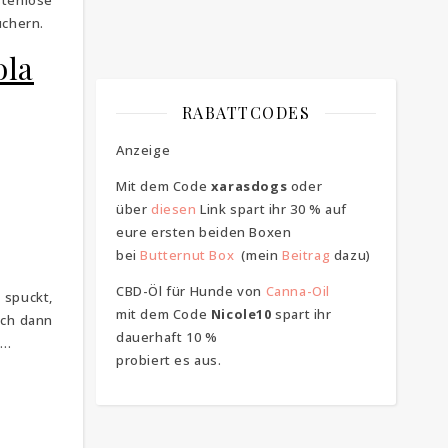
enlose
üchern.
ola
RABATTCODES
Anzeige
Mit dem Code
xarasdogs
oder
über
diesen
Link spart ihr 30 % auf
eure ersten beiden Boxen
bei
Butternut Box
(mein
Beitrag
dazu)
CBD-Öl für Hunde von
Canna-Oil
 spuckt,
mit dem Code
Nicole10
spart ihr
och dann
dauerhaft 10 %
 …
probiert es aus.