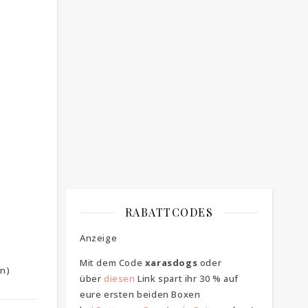
Bitte bestätigen
*
ich bin mit der Speicherung meiner E-
Mail Adresse einverstanden
RABATTCODES
Anzeige
Mit dem Code
xarasdogs
oder
n)
über
diesen
Link spart ihr 30 % auf
eure ersten beiden Boxen