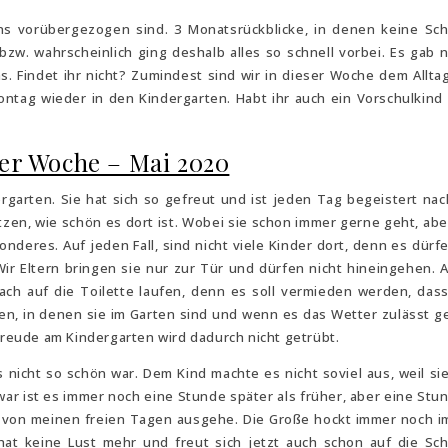
uns vorübergezogen sind. 3 Monatsrückblicke, in denen keine Sc
zw. wahrscheinlich ging deshalb alles so schnell vorbei. Es gab ni
. Findet ihr nicht? Zumindest sind wir in dieser Woche dem Allta
ntag wieder in den Kindergarten. Habt ihr auch ein Vorschulkind
er Woche – Mai 2020
rgarten. Sie hat sich so gefreut und ist jeden Tag begeistert na
tzen, wie schön es dort ist. Wobei sie schon immer gerne geht, abe
onderes. Auf jeden Fall, sind nicht viele Kinder dort, denn es dürfe
ir Eltern bringen sie nur zur Tür und dürfen nicht hineingehen. 
ach auf die Toilette laufen, denn es soll vermieden werden, dass
ten, in denen sie im Garten sind und wenn es das Wetter zulässt g
 Freude am Kindergarten wird dadurch nicht getrübt.
 nicht so schön war. Dem Kind machte es nicht soviel aus, weil sie
war ist es immer noch eine Stunde später als früher, aber eine Stu
ch von meinen freien Tagen ausgehe. Die Große hockt immer noch 
hat keine Lust mehr und freut sich jetzt auch schon auf die Sch