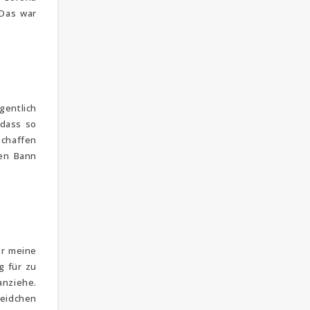
 Das war
gentlich
 dass so
schaffen
den Bann
er meine
g für zu
anziehe.
leidchen