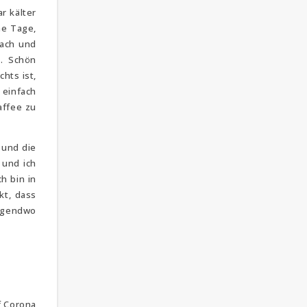
r kälter
ne Tage,
nach und
n. Schön
hts ist,
 einfach
affee zu
 und die
 und ich
h bin in
kt, dass
irgendwo
f Corona