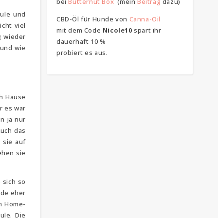
bei
Butternut Box
(mein
Beitrag
dazu)
hule und
CBD-Öl für Hunde von
Canna-Oil
cht viel
mit dem Code
Nicole10
spart ihr
g wieder
dauerhaft 10 %
 und wie
probiert es aus.
ch Hause
r es war
n ja nur
Auch das
 sie auf
ehen sie
 sich so
nde eher
im Home-
ule. Die