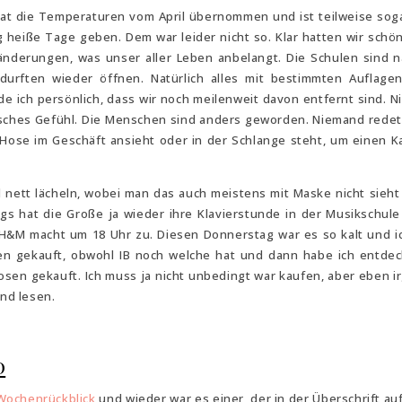
r hat die Temperaturen vom April übernommen und ist teilweise soga
 heiße Tage geben. Dem war leider nicht so. Klar hatten wir schö
änderungen, was unser aller Leben anbelangt. Die Schulen sind 
durften wieder öffnen. Natürlich alles mit bestimmten Auflage
de ich persönlich, dass wir noch meilenweit davon entfernt sind. Nic
isches Gefühl. Die Menschen sind anders geworden. Niemand redet
he Hose im Geschäft ansieht oder in der Schlange steht, um einen K
mal nett lächeln, wobei man das auch meistens mit Maske nicht sieht
gs hat die Große ja wieder ihre Klavierstunde in der Musikschule
r H&M macht um 18 Uhr zu. Diesen Donnerstag war es so kalt und ic
en gekauft, obwohl IB noch welche hat und dann habe ich entdec
sen gekauft. Ich muss ja nicht unbedingt war kaufen, aber eben 
und lesen.
0
Wochenrückblick
und wieder war es einer, der in der Überschrift au