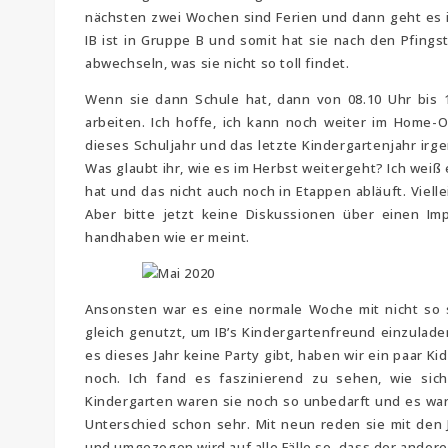
nächsten zwei Wochen sind Ferien und dann geht es i
IB ist in Gruppe B und somit hat sie nach den Pfing
abwechseln, was sie nicht so toll findet.
Wenn sie dann Schule hat, dann von 08.10 Uhr bis 1
arbeiten. Ich hoffe, ich kann noch weiter im Home-O
dieses Schuljahr und das letzte Kindergartenjahr irg
Was glaubt ihr, wie es im Herbst weitergeht? Ich weiß 
hat und das nicht auch noch in Etappen abläuft. Viel
Aber bitte jetzt keine Diskussionen über einen Imp
handhaben wie er meint.
Ansonsten war es eine normale Woche mit nicht so
gleich genutzt, um IB’s Kindergartenfreund einzulad
es dieses Jahr keine Party gibt, haben wir ein paar 
noch. Ich fand es faszinierend zu sehen, wie si
Kindergarten waren sie noch so unbedarft und es wa
Unterschied schon sehr. Mit neun reden sie mit den 
und umgezogen wird auf alle Fälle so, dass der andere 