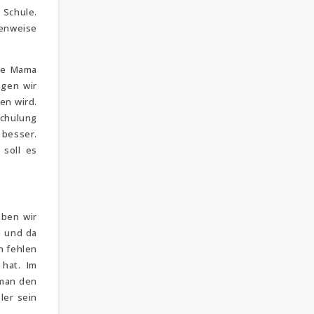
 Schule.
henweise
ige Mama
ngen wir
en wird.
schulung
 besser.
 soll es
aben wir
n und da
n fehlen
hat. Im
 man den
ler sein