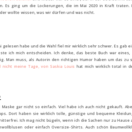
n. Es ging um die Lockerungen, die im Mai 2020 in Kraft traten.
eder wollte wissen, was wir dürfen und was nicht.
i gelesen habe und die Wahl fiel mir wirklich sehr schwer. Es gab ei
te ich mich entscheiden. Ich denke, das beste Buch war eines,
zig. Man muss, als Autorin den richtigen Humor haben um das zu 
l nicht meine Tage, von Saskia Louis
hat mich wirklich total in 
0
 Maske gar nicht so einfach. Viel habe ich auch nicht gekauft. Ab
hops. Dort haben sie wirklich tolle, günstige und bequeme Kleidun
itterfrei. Ich mag nicht bügeln, wenn ich die Sachen nur zu Hause 
mwollblusen oder einfach Oversize-Shirts. Auch schön Baumwollk