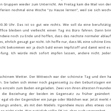
n Gruppen wieder zum Unterricht. Am Freitag kam die Mail von der
stferien nochmal eine Woche “zu Hause lernen”, weil sie sich woc
0.30 Uhr. Das ist so gut wie nichts. Wie soll da eine berufstät
ffice bleiben und vielleicht einen Tag ins Büro fahren. Dann bri
endwie noch zu Ende und hoffen, dass das nächste normaler ablauf
es, ehrlich gesagt gar nicht. Ich hoffe nur, dass ML eine schöne Ein
leicht bekommen wir ja doch bald einen Impfstoff und damit wird es
fung. Ich würde mich sofort impfen lassen, andere nicht. Jeder
 schönem Wetter. Der Mittwoch war der schönste Tag und den h
en. Sie laden sich immer noch gegenseitig zu den Geburtstagen ei
Kids einzeln zum Baden eingeladen. Zwei von ihren ältesten Freunde
ch die Beziehung der beiden im Gegensatz zu früher geändert 
r egal ob der Gegenüber ein Junge oder Mädchen war. Jetzt merkt
Jungs anders, als mit den Mädels. Irgendwie muss alles etwas coo
es nicht sieht. Was natürlich völlig OK ist, aber auch ungewohnt.