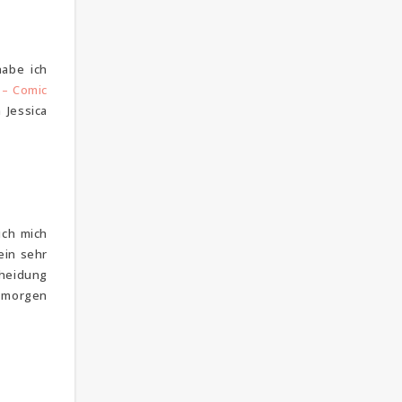
habe ich
– Comic
 Jessica
ich mich
ein sehr
cheidung
r morgen