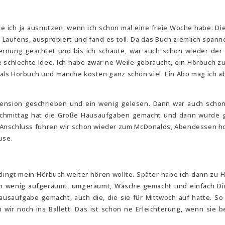
e ich ja ausnutzen, wenn ich schon mal eine freie Woche habe. Di
Laufens, ausprobiert und fand es toll. Da das Buch ziemlich spann
fernung geachtet und bis ich schaute, war auch schon wieder der
e schlechte Idee. Ich habe zwar ne Weile gebraucht, ein Hörbuch zu
cht als Hörbuch und manche kosten ganz schön viel. Ein Abo mag ich 
ezension geschrieben und ein wenig gelesen. Dann war auch scho
chmittag hat die Große Hausaufgaben gemacht und dann wurde g
 Anschluss fuhren wir schon wieder zum McDonalds, Abendessen ho
use.
edingt mein Hörbuch weiter hören wollte. Später habe ich dann zu 
 Ein wenig aufgeräumt, umgeräumt, Wäsche gemacht und einfach Di
ausaufgabe gemacht, auch die, die sie für Mittwoch auf hatte. So
wir noch ins Ballett. Das ist schon ne Erleichterung, wenn sie b