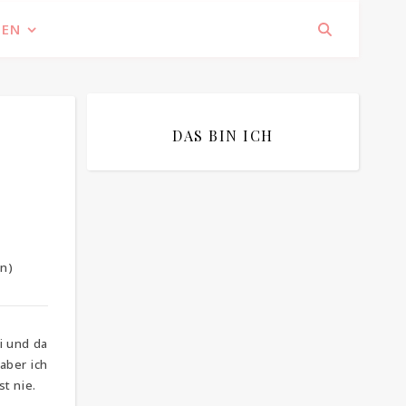
IEN
DAS BIN ICH
n)
Bitte bestätigen
*
ich bin mit der Speicherung meiner E-
Mail Adresse einverstanden
i und da
aber ich
t nie.