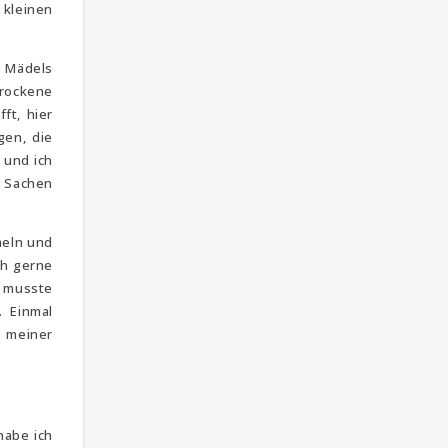
 kleinen
e Mädels
trockene
ft, hier
gen, die
 und ich
e Sachen
meln und
ch gerne
h musste
 Einmal
 meiner
habe ich