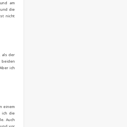
und am
 und die
st nicht
 als der
e beiden
Aber ich
an einem
 ich die
le. Auch
 und vor