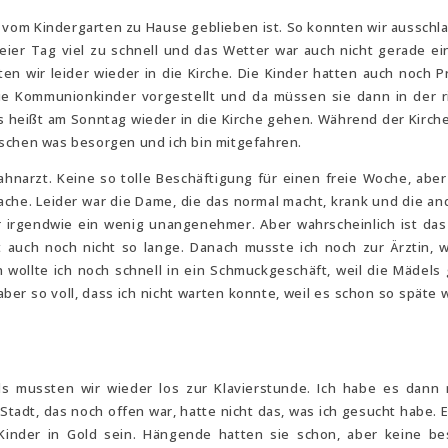
h vom Kindergarten zu Hause geblieben ist. So konnten wir ausschl
eier Tag viel zu schnell und das Wetter war auch nicht gerade ei
ten wir leider wieder in die Kirche. Die Kinder hatten auch noch P
e Kommunionkinder vorgestellt und da müssen sie dann in der r
 heißt am Sonntag wieder in die Kirche gehen. Während der Kirche
sschen was besorgen und ich bin mitgefahren.
hnarzt. Keine so tolle Beschäftigung für einen freie Woche, abe
 mache. Leider war die Dame, die das normal macht, krank und die an
r irgendwie ein wenig unangenehmer. Aber wahrscheinlich ist das
 auch noch nicht so lange. Danach musste ich noch zur Ärztin, w
h wollte ich noch schnell in ein Schmuckgeschäft, weil die Mädels
er so voll, dass ich nicht warten konnte, weil es schon so späte w
s mussten wir wieder los zur Klavierstunde. Ich habe es dann
tadt, das noch offen war, hatte nicht das, was ich gesucht habe. E
Kinder in Gold sein. Hängende hatten sie schon, aber keine b