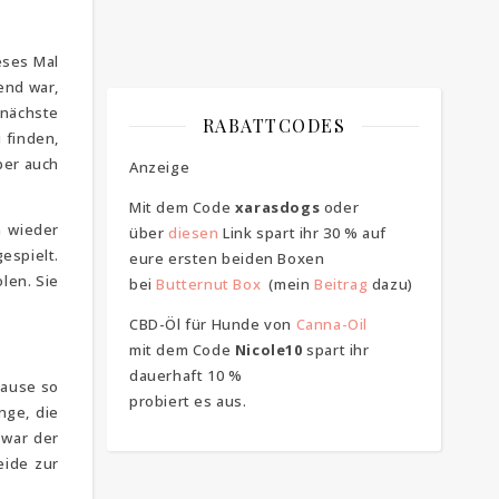
eses Mal
end war,
 nächste
RABATTCODES
 finden,
aber auch
Anzeige
Mit dem Code
xarasdogs
oder
n wieder
über
diesen
Link spart ihr 30 % auf
espielt.
eure ersten beiden Boxen
len. Sie
bei
Butternut Box
(mein
Beitrag
dazu)
CBD-Öl für Hunde von
Canna-Oil
mit dem Code
Nicole10
spart ihr
dauerhaft 10 %
Hause so
probiert es aus.
nge, die
 war der
eide zur