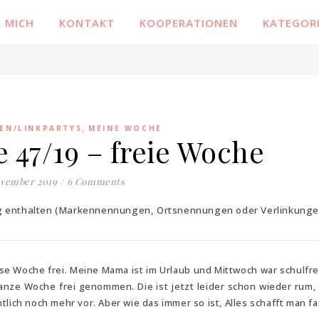
 MICH
KONTAKT
KOOPERATIONEN
KATEGOR
,
EN/LINKPARTYS
MEINE WOCHE
 47/19 – freie Woche
ovember 2019
/
6 Comments
ag enthalten (Markennennungen, Ortsnennungen oder Verlinkunge
ese Woche frei. Meine Mama ist im Urlaub und Mittwoch war schulfre
ganze Woche frei genommen. Die ist jetzt leider schon wieder rum, 
lich noch mehr vor. Aber wie das immer so ist, Alles schafft man fas