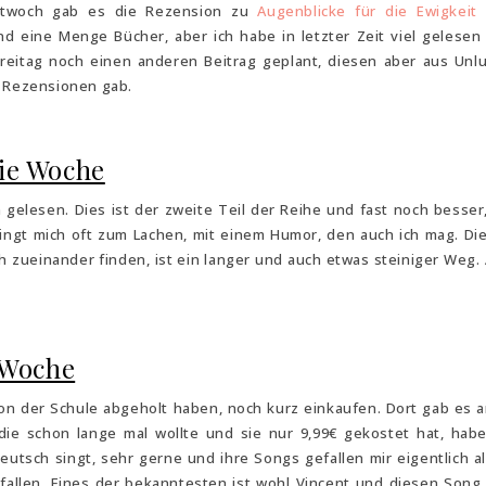
ittwoch gab es die Rezension zu
Augenblicke für die Ewigkeit
nd eine Menge Bücher, aber ich habe in letzter Zeit viel gelesen
reitag noch einen anderen Beitrag geplant, diesen aber aus Unlu
r Rezensionen gab.
eie Woche
gelesen. Dies ist der zweite Teil der Reihe und fast noch besser,
 bringt mich oft zum Lachen, mit einem Humor, den auch ich mag. Di
h zueinander finden, ist ein langer und auch etwas steiniger Weg. 
 Woche
B von der Schule abgeholt haben, noch kurz einkaufen. Dort gab es 
ie schon lange mal wollte und sie nur 9,99€ gekostet hat, habe
utsch singt, sehr gerne und ihre Songs gefallen mir eigentlich al
efallen. Eines der bekanntesten ist wohl Vincent und diesen Song