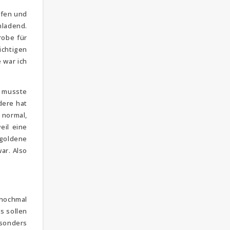
afen und
nladend.
robe für
ichtigen
 war ich
r musste
dere hat
 normal,
eil eine
 goldene
ar. Also
 nochmal
s sollen
esonders