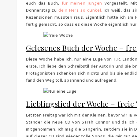
euch das Buch,
für meinen Jungen
vorgestellt. M
Donnerstag zu
dein Herz so dunkel.
Ich weiß, das si
Rezensionen mussten raus. Eigentlich hatte ich am F
fertig gemacht, so dass es diese Woche eigentlich nu
Gelesenes Buch der Woche – fr
Diese Woche habe ich, nur eine Lüge von T.R. Landon 
erste. Ich liebe den Schreibstil der Autorin und sie
Protagonisten schenken sich nichts und bis sie endlic
fand den Weg toll, spannend und aufregend.
Lieblingslied der Woche – freie
Letzten Freitag war ich mit der Kleinen, bevor wir I
Ständer die neue CD von Sarah Connor und da ich d
mitgenommen. Ich mag die Sängerin, seitdem sie in De
auf dieser CD sind wieder tolle Songs, die mir gut g