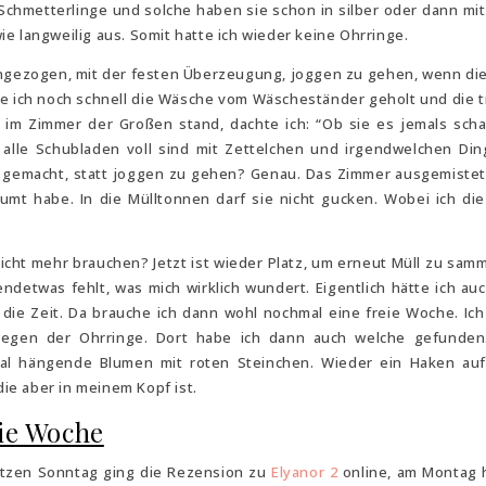
chmetterlinge und solche haben sie schon in silber oder dann mit
e langweilig aus. Somit hatte ich wieder keine Ohrringe.
angezogen, mit der festen Überzeugung, joggen zu gehen, wenn di
be ich noch schnell die Wäsche vom Wäscheständer geholt und die 
 im Zimmer der Großen stand, dachte ich: “Ob sie es jemals schaf
 alle Schubladen voll sind mit Zettelchen und irgendwelchen Din
 gemacht, statt joggen zu gehen? Genau. Das Zimmer ausgemistet
äumt habe. In die Mülltonnen darf sie nicht gucken. Wobei ich di
nicht mehr brauchen? Jetzt ist wieder Platz, um erneut Müll zu sam
endetwas fehlt, was mich wirklich wundert. Eigentlich hätte ich au
 die Zeit. Da brauche ich dann wohl nochmal eine freie Woche. Ic
wegen der Ohrringe. Dort habe ich dann auch welche gefunden.
al hängende Blumen mit roten Steinchen. Wieder ein Haken auf
die aber in meinem Kopf ist.
ie Woche
etzen Sonntag ging die Rezension zu
Elyanor 2
online, am Montag 