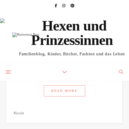
,
,
HUNDEABTEILUNG
HUNDEERNÄHRUNG
WERBUNG/KOOP
Frisch gekocht und doch
Familienblog, Kinder, Bücher, Fashion und das Leben
gekauft – Butternut Box
25. September 2025
/
No Comments
READ MORE
Nicole