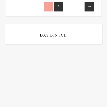
1
2
DAS BIN ICH
Bitte bestätigen
*
ich bin mit der Speicherung meiner E-Mail Adresse
einverstanden