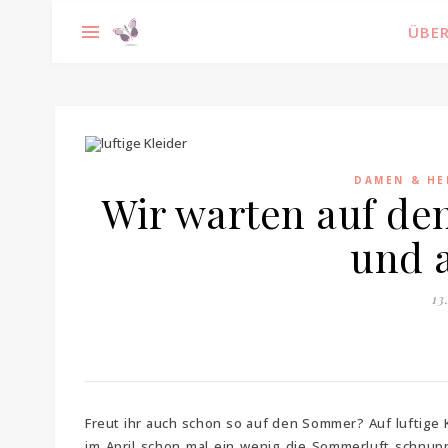
ÜBER
DAMEN & HE
Wir warten auf de
und 
13
Freut ihr auch schon so auf den Sommer? Auf luftige 
im April schon mal ein wenig die Sommerluft schnup