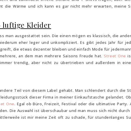
mt die Wärme und ich kann es gar nicht mehr erwarten, meine 
uftige Kleider
s man ausgestattet sein. Die einen mögen es klassisch, die ande
ederum eher leger und unkompliziert. Es gibt jedes Jahr für je
reift, die etwas dezenter bleiben und einfach Mode für jederman
h mehrere, an dem man mehrere Saisons Freude hat.
Street One
is
immer trendig, aber nicht zu übertrieben und außerdem in ein
andere Teil von diesem Label gehabt. Man schlendert durch die S
n Kleidungsstück dieser Firma in meiner Einkaufstasche gelandet. O
reet One
. Egal ob Büro, Freizeit, Festival oder die ultimative Party.
den. Die Auswahl ist überschaubar und man muss sich nicht durch 
mittlerweile ist mir meine Zeit oft zu schade, für stundenlanges S