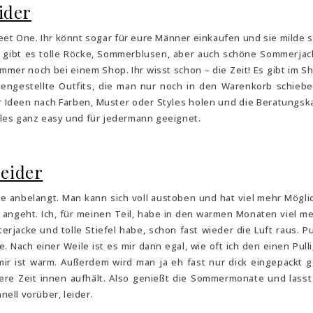
ider
reet One. Ihr könnt sogar für eure Männer einkaufen und sie milde 
em gibt es tolle Röcke, Sommerblusen, aber auch schöne Sommerja
mmer noch bei einem Shop. Ihr wisst schon – die Zeit! Es gibt im S
mengestellte Outfits, die man nur noch in den Warenkorb schieb
r Ideen nach Farben, Muster oder Styles holen und die Beratungsk
lles ganz easy und für jedermann geeignet.
leider
e anbelangt. Man kann sich voll austoben und hat viel mehr Mögli
angeht. Ich, für meinen Teil, habe in den warmen Monaten viel m
rjacke und tolle Stiefel habe, schon fast wieder die Luft raus. Pu
te. Nach einer Weile ist es mir dann egal, wie oft ich den einen Pull
ir ist warm. Außerdem wird man ja eh fast nur dick eingepackt 
ngere Zeit innen aufhält. Also genießt die Sommermonate und lasst
nell vorüber, leider.