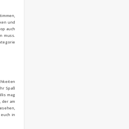
stimmen,
cken und
hop auch
en muss.
ategorie
chkeiten
ehr Spaß
llis mag
i, der am
gesehen,
 euch in