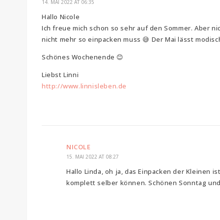
14. MAI 2022 AT 06:35
Hallo Nicole
Ich freue mich schon so sehr auf den Sommer. Aber n
nicht mehr so einpacken muss 😅 Der Mai lässt modisc
Schönes Wochenende 😊
Liebst Linni
http://www.linnisleben.de
NICOLE
15. MAI 2022 AT 08:27
Hallo Linda, oh ja, das Einpacken der Kleinen is
komplett selber können. Schönen Sonntag und