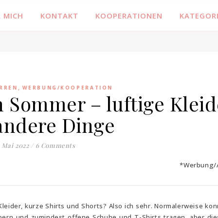
Familienblog, Kinder, Bücher, Fashion und das Leben
 MICH
KONTAKT
KOOPERATIONEN
KATEGOR
,
RREN
WERBUNG/KOOPERATION
n Sommer – luftige Kleid
andere Dinge
. Mai 2022
/
6 Comments
*Werbung/
Kleider, kurze Shirts und Shorts? Also ich sehr. Normalerweise ko
pern und zumindest offene Schuhe und T-Shirts tragen, aber die