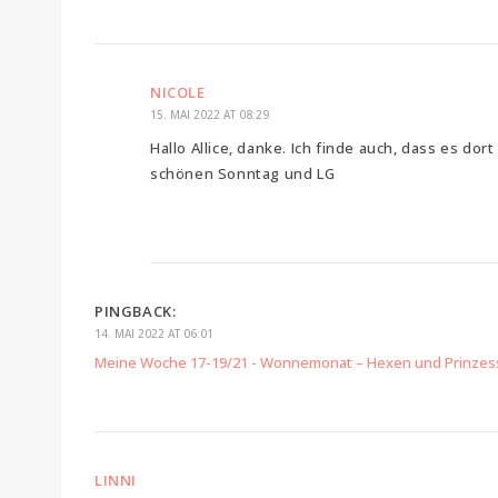
NICOLE
15. MAI 2022 AT 08:29
Hallo Allice, danke. Ich finde auch, dass es do
schönen Sonntag und LG
PINGBACK:
14. MAI 2022 AT 06:01
Meine Woche 17-19/21 - Wonnemonat – Hexen und Prinzes
LINNI