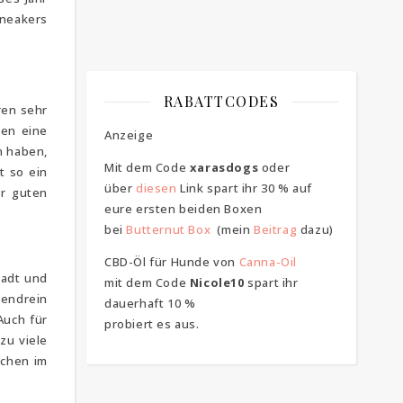
Sneakers
RABATTCODES
ren sehr
den eine
Anzeige
n haben,
Mit dem Code
xarasdogs
oder
t so ein
über
diesen
Link spart ihr 30 % auf
er guten
eure ersten beiden Boxen
bei
Butternut Box
(mein
Beitrag
dazu)
CBD-Öl für Hunde von
Canna-Oil
tadt und
mit dem Code
Nicole10
spart ihr
bendrein
dauerhaft 10 %
 Auch für
probiert es aus.
zu viele
uchen im