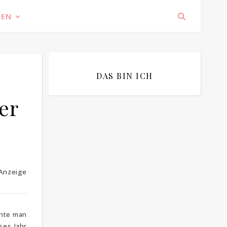
IEN
DAS BIN ICH
er
Bitte bestätigen
*
ich bin mit der Speicherung meiner E-
Mail Adresse einverstanden
Anzeige
nnte man
ses Jahr