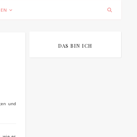
IEN
DAS BIN ICH
Bitte bestätigen
*
ich bin mit der Speicherung meiner E-
Mail Adresse einverstanden
gen und
, wie es