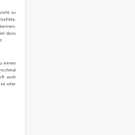
 steht zu
Gefilde,
 kennen.
iel dazu
t.
zu einem
 nochmal
oft auch
ese oder