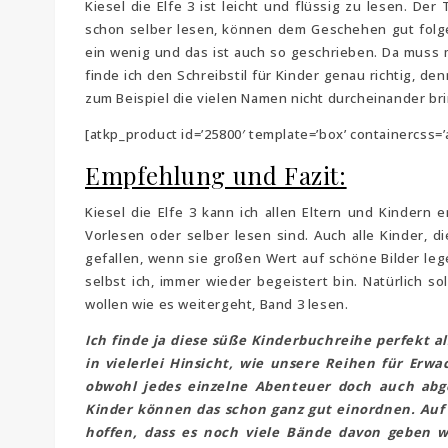
Kiesel die Elfe 3 ist leicht und flüssig zu lesen. De
schon selber lesen, können dem Geschehen gut folgen
ein wenig und das ist auch so geschrieben. Da muss 
finde ich den Schreibstil für Kinder genau richtig, de
zum Beispiel die vielen Namen nicht durcheinander bri
[atkp_product id=’25800′ template=’box’ containercss=’
Empfehlung und Fazit:
Kiesel die Elfe 3 kann ich allen Eltern und Kindern
Vorlesen oder selber lesen sind. Auch alle Kinder, 
gefallen, wenn sie großen Wert auf schöne Bilder leg
selbst ich, immer wieder begeistert bin. Natürlich s
wollen wie es weitergeht, Band 3 lesen.
Ich finde ja diese süße Kinderbuchreihe perfekt 
in vielerlei Hinsicht, wie unsere Reihen für Erwa
obwohl jedes einzelne Abenteuer doch auch abges
Kinder können das schon ganz gut einordnen. Auf a
hoffen, dass es noch viele Bände davon geben wi