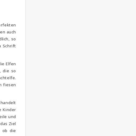
erfekten
den auch
lich, so
 Schrift
ie Elfen
, die so
chtelfe.
m fiesen
 handelt
e Kinder
eile und
das Ziel
, ob die