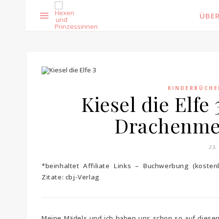
ÜBER
KINDERBÜCHE
Kiesel die Elfe
Drachenmee
23.
*beinhaltet Affiliate Links – Buchwerbung (kost
Zitate: cbj-Verlag
Meine Mädels und ich haben uns schon so auf diesen 