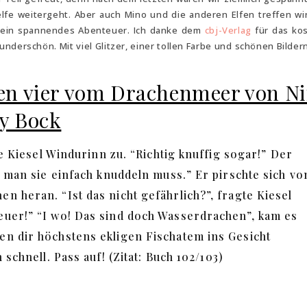
lfe weitergeht. Aber auch Mino und die anderen Elfen treffen wi
r ein spannendes Abenteuer. Ich danke dem
cbj-Verlag
für das ko
nderschön. Mit viel Glitzer, einer tollen Farbe und schönen Bildern
ilden vier vom Drachenmeer von N
ly Bock
te Kiesel Windurinn zu. “Richtig knuffig sogar!” Der
s man sie einfach knuddeln muss.” Er pirschte sich vo
n heran. “Ist das nicht gefährlich?”, fragte Kiesel
euer!” “I wo! Das sind doch Wasserdrachen”, kam es
en dir höchstens ekligen Fischatem ins Gesicht
 schnell. Pass auf! (Zitat: Buch 102/103)