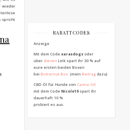
r wieder
stenlose
 spricht
RABATTCODES
ina
Anzeige
Mit dem Code
xarasdogs
oder
über
diesen
Link spart ihr 30 % auf
eure ersten beiden Boxen
n
bei
Butternut Box
(mein
Beitrag
dazu)
CBD-Öl für Hunde von
Canna-Oil
mit dem Code
Nicole10
spart ihr
dauerhaft 10 %
probiert es aus.