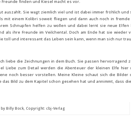
 Freunde finden und Kiesel macht es vor.
t auszahlt. Sie wagt ziemlich viel und ist dabei immer fröhlich und
s mit einem Kolibri soweit fliegen und dann auch noch in fremde 
ihrem Schnupfen helfen zu wollen und dabei lernt sie neue Elfen
d als ihre Freunde im Veilchental. Doch am Ende hat sie wieder v
wie toll und interessant das Leben sein kann, wenn man sich nur trau
. Ich liebe die Zeichnungen in dem Buch. Sie passen hervorragend 
iel Liebe zum Detail werden die Abenteuer der kleinen Elfe hier
ene noch besser vorstellen. Meine Kleine schaut sich die Bilder 
sie das Bild zu dem Kapitel schon gesehen hat und annimmt, dass di
 by Billy Bock, Copyright: cbj-Verlag