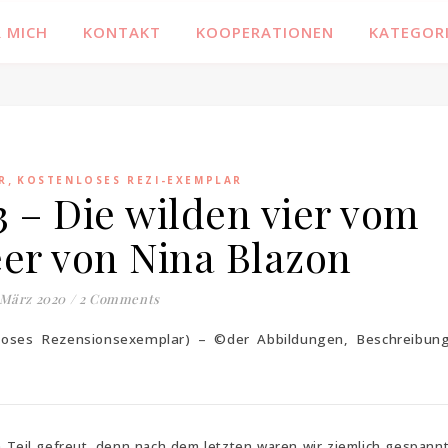
Familienblog, Kinder, Bücher, Fashion und das Leben
 MICH
KONTAKT
KOOPERATIONEN
KATEGOR
,
R
KOSTENLOSES REZI-EXEMPLAR
 3 – Die wilden vier vom
r von Nina Blazon
 März 2020
/
2 Comments
enloses Rezensionsexemplar) – ©der Abbildungen, Beschreibun
Teil gefreut, denn nach dem letzten waren wir ziemlich gespannt