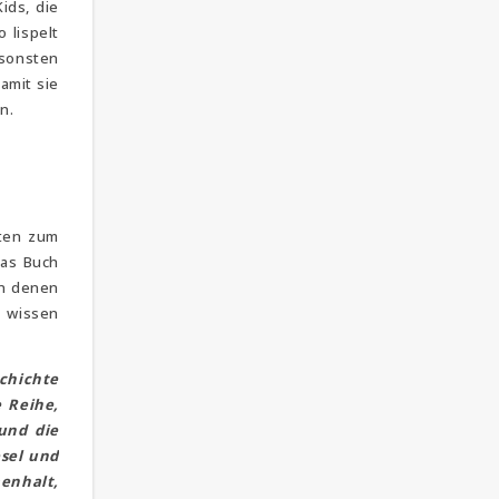
ids, die
 lispelt
nsonsten
amit sie
n.
hten zum
das Buch
on denen
d wissen
schichte
e Reihe,
und die
esel und
enhalt,