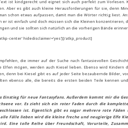
r Text ist kindgerecht und eignet sich auch perfekt zum Vorlesen. K
. Aber es gibt auch kleine Herausforderungen für sie, denn Mino
man schon etwas aufpassen, damit man die Wörter richtig liest. A
nn er ist einfach und doch müssen sich die Kleinen konzentrieren, d
ngen und sie sollten sich natürlich an die vorherigen Bände erinner
atkp-center’ hidedisclaimer=’yes’][/atkp_product]
 empfehlen, die immer auf der Suche nach fantasievollen Geschic
die Elfen mögen, werden auch Kiesel lieben. Ebenso wird Kindern 
en, denn bei Kiesel gibt es auf jeder Seite bezaubernde Bilder, v
ollten ebenso alle, die bereits die ersten beiden Teile kennen un
als Einstieg für neue Fantasyfans. Außerdem kommt mir die Ge
chsene vor. Es zieht sich ein roter Faden durch die komplett
chlossen ist. Eigentlich gibt es sogar mehrere rote Fäden 
lle Fälle lieben wird die kleine freche und neugierige Elfe Ki
rd. Eine tolle Reihe über Freundschaft, Vorurteile, Zusamm