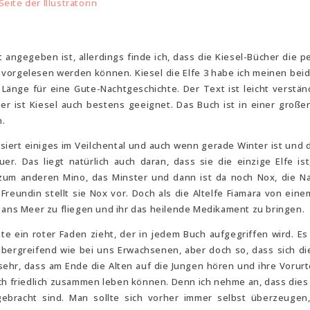
Seite der Illustratorin
 angegeben ist, allerdings finde ich, dass die Kiesel-Bücher die p
vorgelesen werden können. Kiesel die Elfe 3 habe ich meinen bei
änge für eine Gute-Nachtgeschichte. Der Text ist leicht verständ
r ist Kiesel auch bestens geeignet. Das Buch ist in einer großen
n.
ssiert einiges im Veilchental und auch wenn gerade Winter ist und d
er. Das liegt natürlich auch daran, dass sie die einzige Elfe ist
 zum anderen Mino, das Minster und dann ist da noch Nox, die Na
Freundin stellt sie Nox vor. Doch als die Altelfe Fiamara von eine
i ans Meer zu fliegen und ihr das heilende Medikament zu bringen.
hte ein roter Faden zieht, der in jedem Buch aufgegriffen wird. Es
 übergreifend wie bei uns Erwachsenen, aber doch so, dass sich di
 sehr, dass am Ende die Alten auf die Jungen hören und ihre Vorurt
h friedlich zusammen leben können. Denn ich nehme an, dass dies 
ngebracht sind. Man sollte sich vorher immer selbst überzeugen