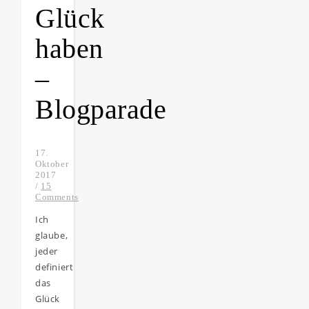
Glück
haben
–
Blogparade
17.
Oktober
2017
/
15
Comments
Ich
glaube,
jeder
definiert
das
Glück