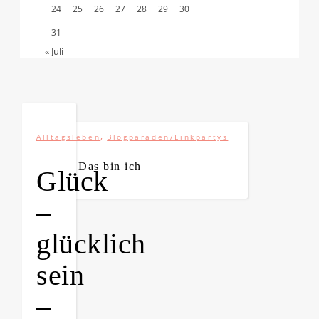
24
25
26
27
28
29
30
31
« Juli
,
Alltagsleben
Blogparaden/Linkpartys
Das bin ich
Glück
–
glücklich
Bitte bestätigen
*
sein
ich bin mit der Speicherung
meiner E-Mail Adresse
–
einverstanden