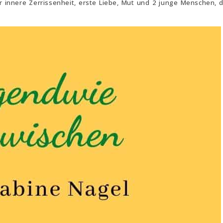
r innere Zerrissenheit, erste Liebe, Mut und 2 junge Menschen, d