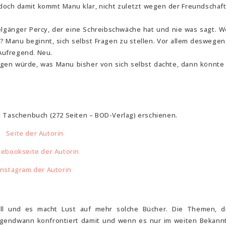
 doch damit kommt Manu klar, nicht zuletzt wegen der Freundschaft 
gänger Percy, der eine Schreibschwäche hat und nie was sagt. W
d? Manu beginnt, sich selbst Fragen zu stellen. Vor allem deswegen,
 Aufregend. Neu.
ngen würde, was Manu bisher von sich selbst dachte, dann könnte
d Taschenbuch (272 Seiten – BOD-Verlag) erschienen.
Seite der Autorin
cebookseite der Autorin
Instagram der Autorin
oll und es macht Lust auf mehr solche Bücher. Die Themen, di
irgendwann konfrontiert damit und wenn es nur im weiten Bekann