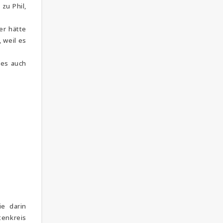
zu Phil,
er hätte
 weil es
 es auch
e darin
tenkreis