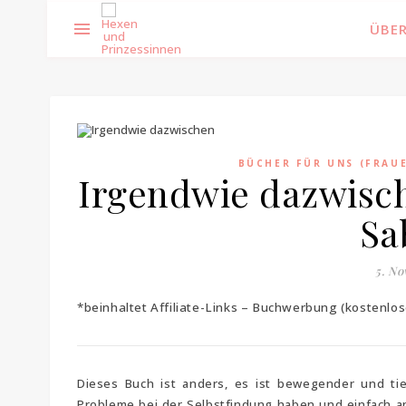
ÜBER
BÜCHER FÜR UNS (FRAU
Irgendwie dazwisch
Sa
5. N
*beinhaltet Affiliate-Links – Buchwerbung (kostenl
Dieses Buch ist anders, es ist bewegender und tie
Probleme bei der Selbstfindung haben und einfach and