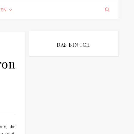
IEN
DAS BIN ICH
von
Bitte bestätigen
*
ich bin mit der Speicherung meiner E-
Mail Adresse einverstanden
hen, die
e zeigt,