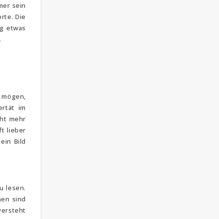
mer sein
rte. Die
ng etwas
.
r mögen,
ertät im
cht mehr
t lieber
ein Bild
u lesen.
nen sind
versteht