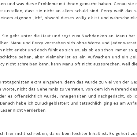
lichen und was diese Probleme mit ihnen gemacht haben. Genau sie
zustellen, dass sie nicht an allem schuld sind. Percy weiß das s
 seinem eigenen „Ich“, obwohl dieses völlig ok ist und wahrscheinli
s. Sie geht unter die Haut und regt zum Nachdenken an. Manu hat 
 selber. Manu und Percy verstehen sich ohne Worte und jeder wartet,
h nicht erlebt und doch fühlt es sich an, als ob es schon immer so
eschichte sehen, aber vielmehr ist es ein Aufwachen und ein Ze
cy nicht schreiben kann, kann Manu oft nicht aussprechen, weil di
n Protagonisten extra eingehen, denn das würde zu viel von der Ge
che Worte, nicht das Geheimnis zu verraten, von dem ich während de
n der es offensichtlich wurde, innegehalten und nachgedacht, ob i
Danach habe ich zurückgeblättert und tatsächlich ging es am Anfa
 Leser nicht verderben.
ch hier nicht schreiben, da es kein leichter Inhalt ist. Es gehört zu