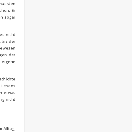
 mussten
chon. Er
ch sogar
es nicht
 bis der
 gewesen
igen der
e eigene
schichte
s Lesens
ch etwas
ng nicht
m Alltag,