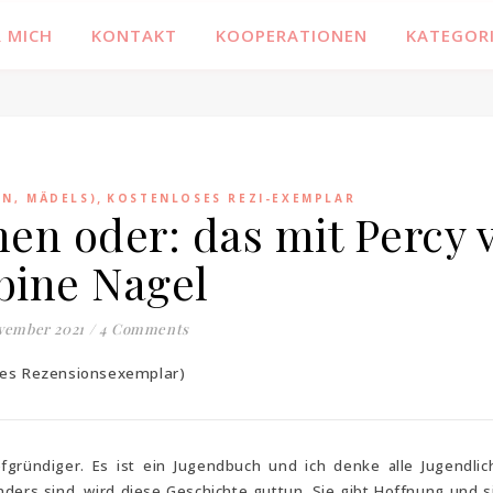
Familienblog, Kinder, Bücher, Fashion und das Leben
 MICH
KONTAKT
KOOPERATIONEN
KATEGOR
,
EN, MÄDELS)
KOSTENLOSES REZI-EXEMPLAR
en oder: das mit Percy 
bine Nagel
ovember 2021
/
4 Comments
oses Rezensionsexemplar)
fgründiger. Es ist ein Jugendbuch und ich denke alle Jugendlic
ers sind, wird diese Geschichte guttun. Sie gibt Hoffnung und si