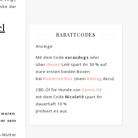
anke der
el
RABATTCODES
Anzeige
Mit dem Code
xarasdogs
oder
über
diesen
Link spart ihr 30 % auf
eure ersten beiden Boxen
bei
Butternut Box
(mein
Beitrag
dazu)
CBD-Öl für Hunde von
Canna-Oil
mit dem Code
Nicole10
spart ihr
dauerhaft 10 %
probiert es aus.
 waren.
er sein
s Mutter