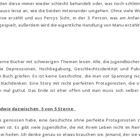
den diese immer wieder schlecht behandelt oder, was noch schlim
genauso leise an, wie die beiden miteinander umgehen. Ohne viele Wo
tive erzählt und aus Percys Sicht, in der 3. Person, was am Anfa
ngespielt, außerdem wird die eigentliche Handlung von Manu erzählt
gerne Bücher mit schwierigen Themen lesen. Alle, die Jugendbüche
wie Depressionen, Hochbegabung, Geschlechtsidentität und Pub
em Buch greifen. Es ist keine Geschichte, die man vor Spannung ni
Nachdenken. Eine Story mit nicht perfekten Protagonisten, die of
ch mal guttut. Das Ende ist eher offen und man muss sich selber 
ndwie dazwischen, 5 von 5 Sterne,
es genossen habe, eine Geschichte ohne perfekte Protagonisten z
 ist. Es gibt viele Jugendliche, die mit ihrem Leben nicht im Rei
i heilen. Ich denke genau so etwas brauchen sie. Jemand, der sie 