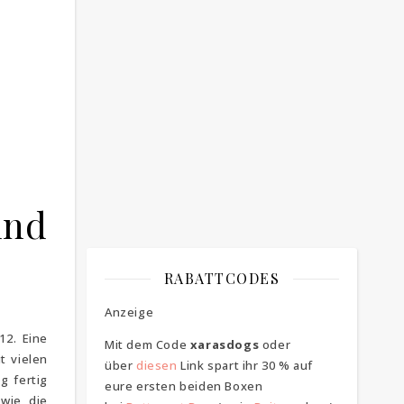
Bitte bestätigen
*
ich bin mit der Speicherung meiner E-
Mail Adresse einverstanden
und
RABATTCODES
Anzeige
12. Eine
Mit dem Code
xarasdogs
oder
t vielen
über
diesen
Link spart ihr 30 % auf
g fertig
eure ersten beiden Boxen
wie die