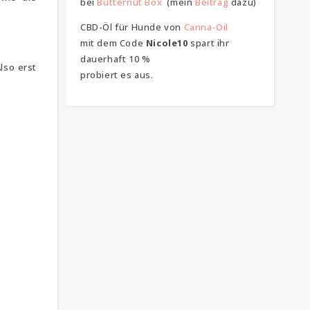
bei
Butternut Box
(mein
Beitrag
dazu)
CBD-Öl für Hunde von
Canna-Oil
mit dem Code
Nicole10
spart ihr
dauerhaft 10 %
lso erst
probiert es aus.