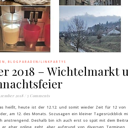
,
EN
BLOGPARADEN/LINKPARTYS
er 2018 – Wichtelmarkt 
nachtsfeier
ezember 2018
/
5 Comments
s heißt, heute ist der 12.12. und somit wieder Zeit für 12 von 
ilder, am 12. des Monats. Sozusagen ein kleiner Tagesrückblick mi
ch anstrengend. Deshalb bin ich auch erst so spät mit dem Beitra
 er eher online geht, aber aufgrund von diversen Terminen, 