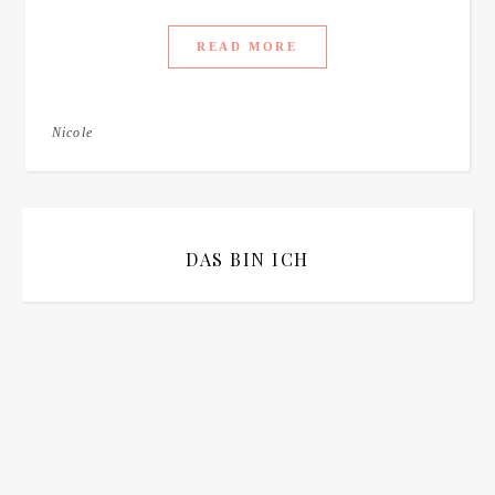
READ MORE
Nicole
DAS BIN ICH
Bitte bestätigen
*
ich bin mit der Speicherung meiner E-Mail Adresse
einverstanden