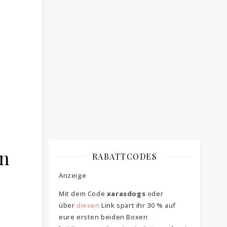
Bitte bestätigen
*
ich bin mit der Speicherung meiner E-
Mail Adresse einverstanden
on
RABATTCODES
Anzeige
Mit dem Code
xarasdogs
oder
über
diesen
Link spart ihr 30 % auf
eure ersten beiden Boxen