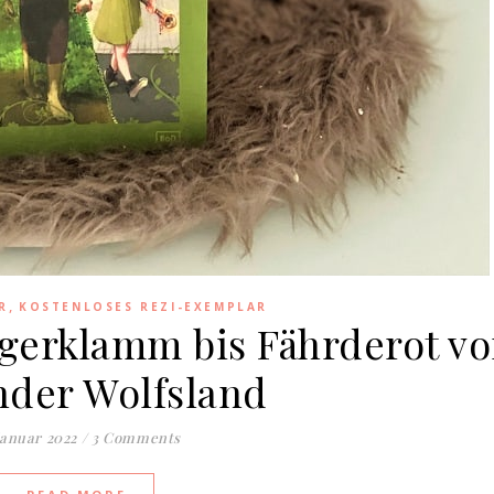
,
R
KOSTENLOSES REZI-EXEMPLAR
Ogerklamm bis Fährderot v
nder Wolfsland
Januar 2022
/
3 Comments