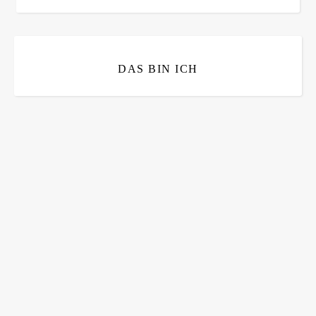
DAS BIN ICH
Bitte bestätigen
*
ich bin mit der Speicherung meiner E-Mail Adresse
einverstanden