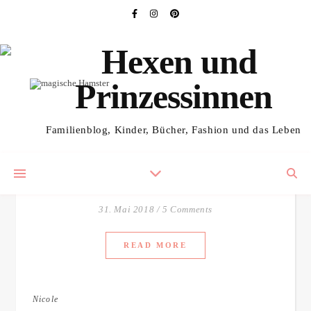
,
KINDERBÜCHER
KOSTENLOSES REZI-EXEMPLAR
Eine Klasse für sich –
Familienblog, Kinder, Bücher, Fashion und das Leben
Der magische Hamster
von Pamela Butchart
31. Mai 2018
/
5 Comments
READ MORE
Nicole