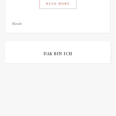
READ MORE
Nicole
DAS BIN ICH
Bitte bestätigen
*
ich bin mit der Speicherung meiner E-Mail Adresse
einverstanden