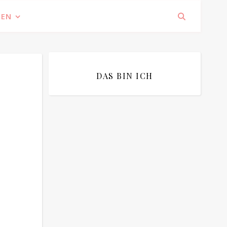
IEN
DAS BIN ICH
Bitte bestätigen
*
ich bin mit der Speicherung meiner E-
Mail Adresse einverstanden