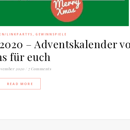
,
EN/LINKPARTYS
GEWINNSPIELE
2020 – Adventskalender v
s für euch
ovember 2020
/
7 Comments
READ MORE