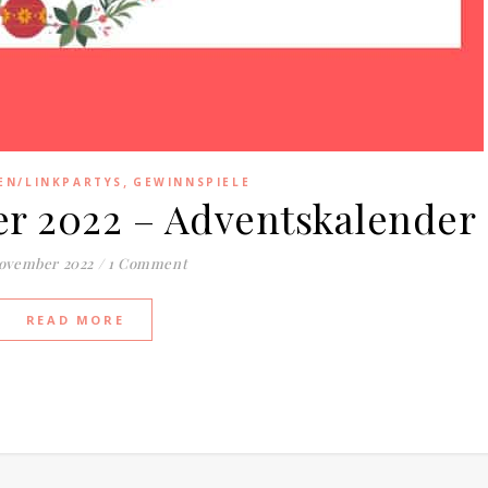
,
EN/LINKPARTYS
GEWINNSPIELE
r 2022 – Adventskalender
November 2022
/
1 Comment
READ MORE