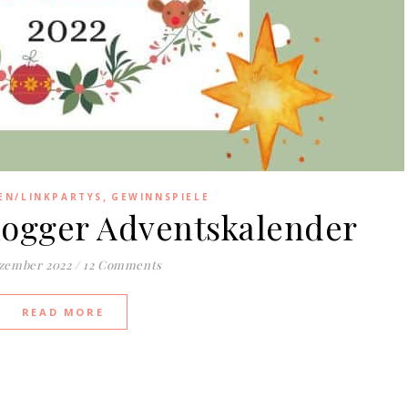
,
EN/LINKPARTYS
GEWINNSPIELE
logger Adventskalender
ezember 2022
/
12 Comments
READ MORE