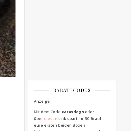
Bitte bestätigen
*
ich bin mit der Speicherung meiner E-
Mail Adresse einverstanden
RABATTCODES
Anzeige
Mit dem Code
xarasdogs
oder
über
diesen
Link spart ihr 30 % auf
eure ersten beiden Boxen