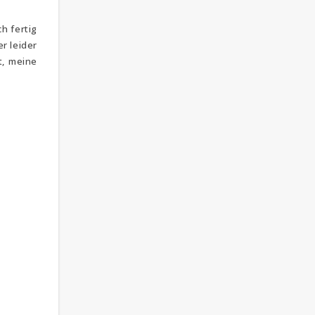
h fertig
r leider
t, meine