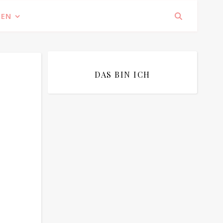
IEN
DAS BIN ICH
Bitte bestätigen
*
ich bin mit der Speicherung meiner E-
Mail Adresse einverstanden