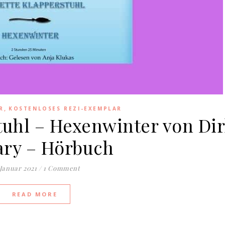
,
R
KOSTENLOSES REZI-EXEMPLAR
tuhl – Hexenwinter von Di
ary – Hörbuch
 Januar 2021
/
1 Comment
READ MORE