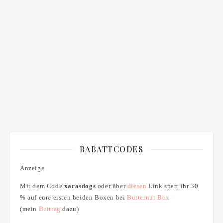
Bitte bestätigen
*
ich bin mit der Speicherung meiner E-Mail Adresse
einverstanden
RABATTCODES
Anzeige
Mit dem Code
xarasdogs
oder über
diesen
Link spart ihr 30
% auf eure ersten beiden Boxen bei
Butternut Box
(mein
Beitrag
dazu)