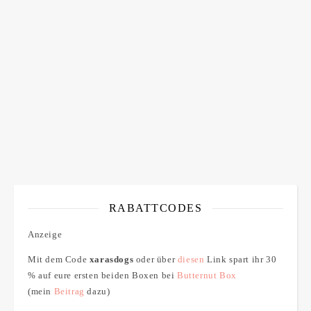
Bitte bestätigen
*
ich bin mit der Speicherung meiner E-Mail Adresse
einverstanden
RABATTCODES
Anzeige
Mit dem Code
xarasdogs
oder über
diesen
Link spart ihr 30
% auf eure ersten beiden Boxen bei
Butternut Box
(mein
Beitrag
dazu)