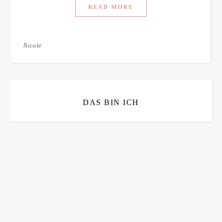
READ MORE
Nicole
DAS BIN ICH
Bitte bestätigen
*
ich bin mit der Speicherung meiner E-Mail Adresse
einverstanden