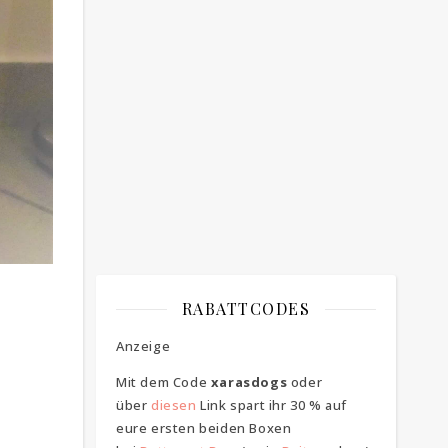
Bitte bestätigen
*
ich bin mit der Speicherung meiner E-
Mail Adresse einverstanden
RABATTCODES
Anzeige
Mit dem Code
xarasdogs
oder
über
diesen
Link spart ihr 30 % auf
eure ersten beiden Boxen