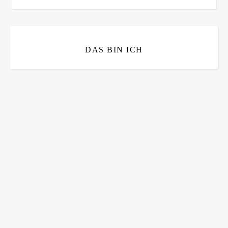
DAS BIN ICH
Bitte bestätigen
*
ich bin mit der Speicherung meiner E-Mail Adresse
einverstanden