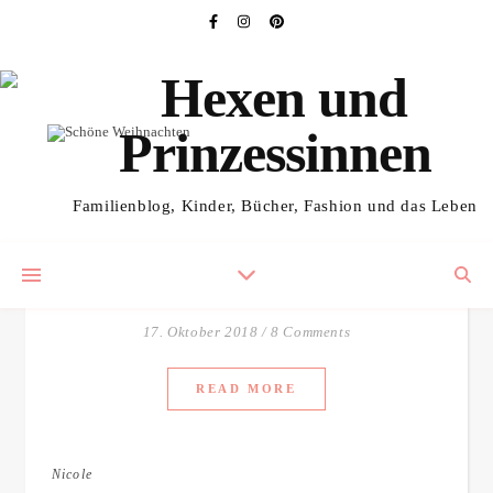
,
KINDERBÜCHER
KOSTENLOSES REZI-EXEMPLAR
Schöne Weihnachten –
Familienblog, Kinder, Bücher, Fashion und das Leben
Lieblingsgeschichten für
Groß und Klein
17. Oktober 2018
/
8 Comments
READ MORE
Nicole