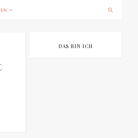
IEN
DAS BIN ICH
t
Bitte bestätigen
*
ich bin mit der Speicherung meiner E-
Mail Adresse einverstanden