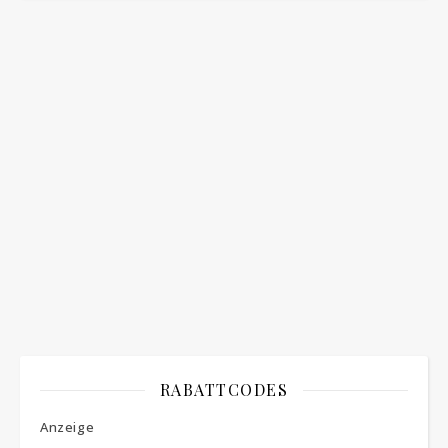
Bitte bestätigen
*
ich bin mit der Speicherung meiner E-Mail
Adresse einverstanden
RABATTCODES
Anzeige