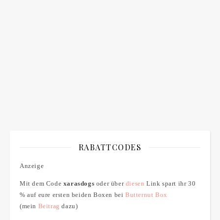
Bitte bestätigen
*
ich bin mit der Speicherung meiner E-Mail Adresse
einverstanden
RABATTCODES
Anzeige
Mit dem Code
xarasdogs
oder über
diesen
Link spart ihr 30
% auf eure ersten beiden Boxen bei
Butternut Box
(mein
Beitrag
dazu)