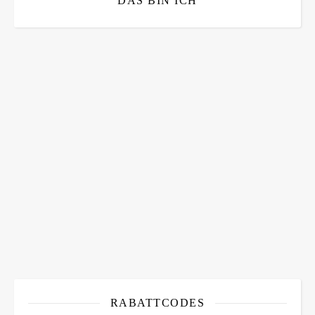
DAS BIN ICH
Bitte bestätigen
*
ich bin mit der Speicherung meiner E-Mail Adresse
einverstanden
RABATTCODES