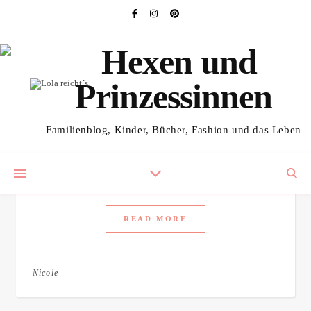
,
KINDERBÜCHER
KOSTENLOSES REZI-EXEMPLAR
Lola reicht´s von Heidi
Familienblog, Kinder, Bücher, Fashion und das Leben
Troi
4. Mai 2020
/
2 Comments
READ MORE
Nicole