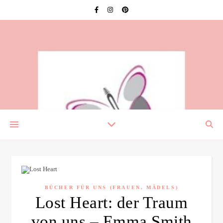
BÜCHER FÜR UNS (FRAUEN, MÄDELS)
Lost Heart: der Traum
von uns – Emma Smith