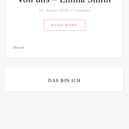
Familienblog, Kinder, Bücher, Fashion und das Leben
29. Januar 2018
/
1 Comment
READ MORE
Nicole
DAS BIN ICH
Bitte bestätigen
*
ich bin mit der Speicherung meiner E-Mail Adresse