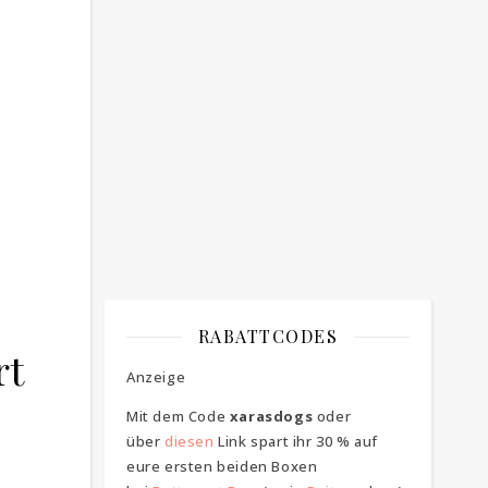
Bitte bestätigen
*
ich bin mit der Speicherung meiner E-
Mail Adresse einverstanden
RABATTCODES
rt
Anzeige
Mit dem Code
xarasdogs
oder
über
diesen
Link spart ihr 30 % auf
eure ersten beiden Boxen