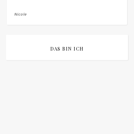
Nicole
DAS BIN ICH
Bitte bestätigen
*
ich bin mit der Speicherung meiner E-Mail
Adresse einverstanden