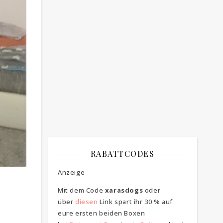
Bitte bestätigen
*
ich bin mit der Speicherung meiner E-
Mail Adresse einverstanden
RABATTCODES
Anzeige
Mit dem Code
xarasdogs
oder
über
diesen
Link spart ihr 30 % auf
eure ersten beiden Boxen