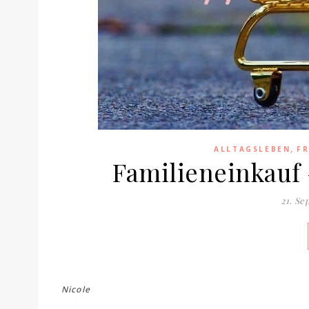
,
ALLTAGSLEBEN
F
Familieneinkauf
21. S
Nicole