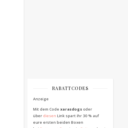
Bitte bestätigen
*
ich bin mit der Speicherung meiner E-
Mail Adresse einverstanden
RABATTCODES
Anzeige
Mit dem Code
xarasdogs
oder
über
diesen
Link spart ihr 30 % auf
eure ersten beiden Boxen