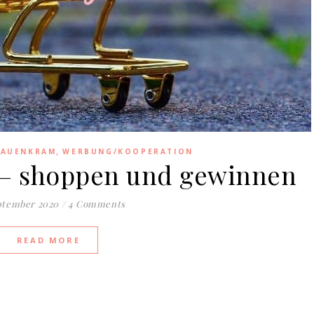
,
RAUENKRAM
WERBUNG/KOOPERATION
 – shoppen und gewinnen
eptember 2020
/
4 Comments
READ MORE