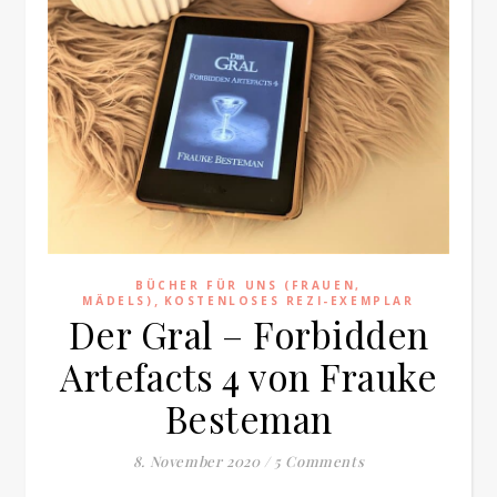
BÜCHER FÜR UNS (FRAUEN,
,
MÄDELS)
KOSTENLOSES REZI-EXEMPLAR
Der Gral – Forbidden
Artefacts 4 von Frauke
Besteman
8. November 2020
/
5 Comments