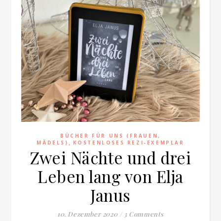
BÜCHER FÜR UNS (FRAUEN,
,
MÄDELS)
KOSTENLOSES REZI-EXEMPLAR
Zwei Nächte und drei
Leben lang von Elja
Janus
10. Dezember 2020
/
3 Comments