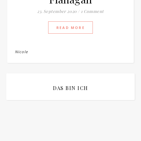
23. September 2020
/
1 Comment
READ MORE
Nicole
DAS BIN ICH
Bitte bestätigen
*
ich bin mit der Speicherung meiner E-Mail