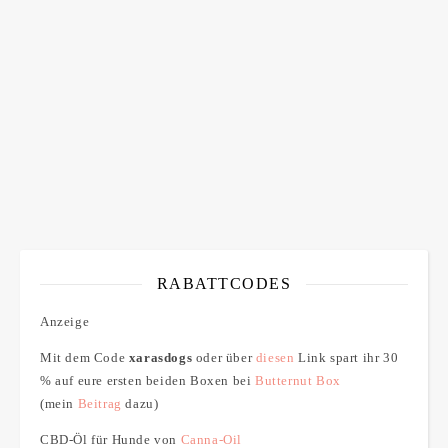
ich bin mit der Speicherung meiner E-Mail Adresse
einverstanden
RABATTCODES
Anzeige
Mit dem Code
xarasdogs
oder über
diesen
Link spart ihr 30
% auf eure ersten beiden Boxen bei
Butternut Box
(mein
Beitrag
dazu)
CBD-Öl für Hunde von
Canna-Oil