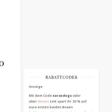
Bitte bestätigen
*
ich bin mit der Speicherung meiner E-
Mail Adresse einverstanden
20
RABATTCODES
Anzeige
Mit dem Code
xarasdogs
oder
über
diesen
Link spart ihr 30 % auf
eure ersten beiden Boxen