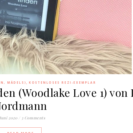
,
EN, MÄDELS)
KOSTENLOSES REZI-EXEMPLAR
nden (Woodlake Love 1) von 
Nordmann
 Juni 2020
/
3 Comments