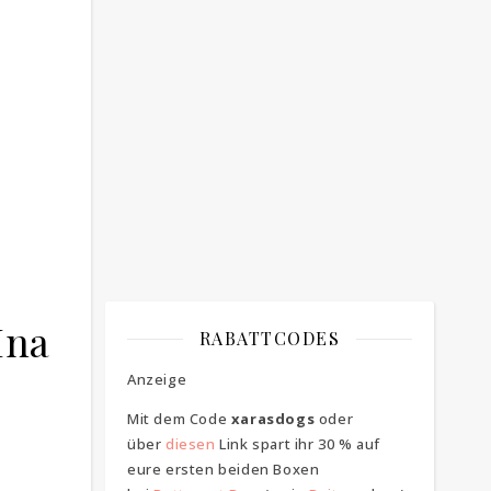
Bitte bestätigen
*
ich bin mit der Speicherung meiner E-
Mail Adresse einverstanden
Ina
RABATTCODES
Anzeige
Mit dem Code
xarasdogs
oder
über
diesen
Link spart ihr 30 % auf
eure ersten beiden Boxen