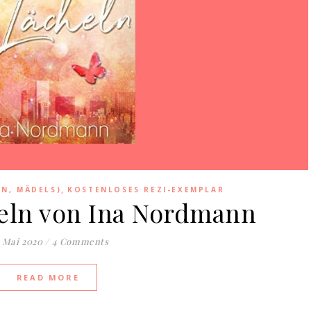
,
EN, MÄDELS)
KOSTENLOSES REZI-EXEMPLAR
eln von Ina Nordmann
. Mai 2020
/
4 Comments
READ MORE