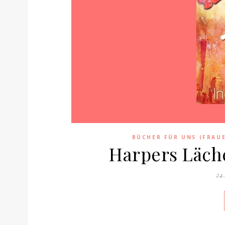
BÜCHER FÜR UNS (FRAU
Harpers Läch
24