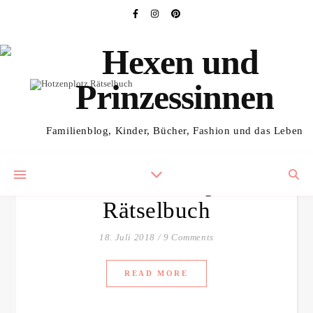
,
KINDERBÜCHER
KOSTENLOSES REZI-EXEMPLAR
Keine Langeweile in den
Familienblog, Kinder, Bücher, Fashion und das Leben
Ferien mit dem großen
Räuber Hotzenplotz
Rätselbuch
18. Juli 2018
/
9 Comments
READ MORE