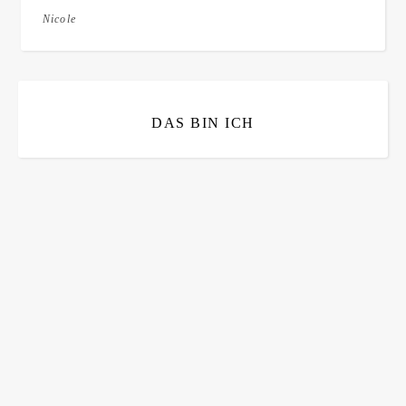
Nicole
DAS BIN ICH
Bitte bestätigen
*
ich bin mit der Speicherung meiner E-Mail Adresse
einverstanden