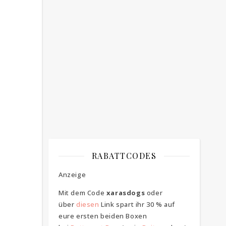
Bitte bestätigen
*
ich bin mit der Speicherung meiner E-
Mail Adresse einverstanden
RABATTCODES
Anzeige
Mit dem Code
xarasdogs
oder
über
diesen
Link spart ihr 30 % auf
eure ersten beiden Boxen