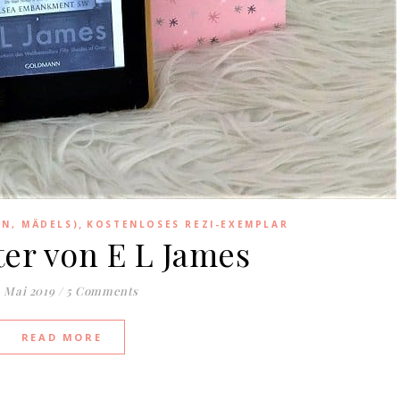
,
EN, MÄDELS)
KOSTENLOSES REZI-EXEMPLAR
er von E L James
. Mai 2019
/
5 Comments
READ MORE