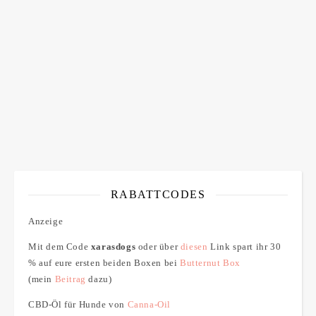
ich bin mit der Speicherung meiner E-Mail Adresse
einverstanden
RABATTCODES
Anzeige
Mit dem Code
xarasdogs
oder über
diesen
Link spart ihr 30
% auf eure ersten beiden Boxen bei
Butternut Box
(mein
Beitrag
dazu)
CBD-Öl für Hunde von
Canna-Oil