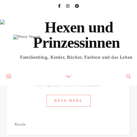
BÜCHER FÜR UNS (FRAUEN,
,
MÄDELS)
KOSTENLOSES REZI-EXEMPLAR
Familienblog, Kinder, Bücher, Fashion und das Leben
Pretty Venom von Ella
Fields
15. September 2019
/
4 Comments
READ MORE
Nicole