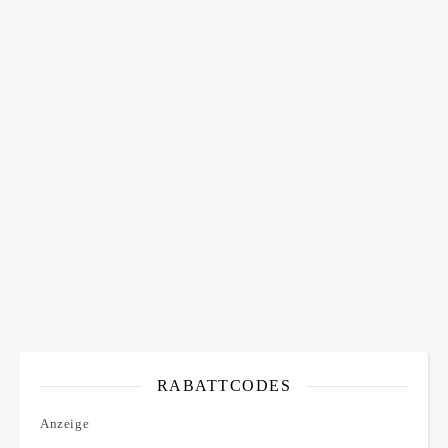
Bitte bestätigen
*
ich bin mit der Speicherung meiner E-Mail Adresse
einverstanden
RABATTCODES
Anzeige