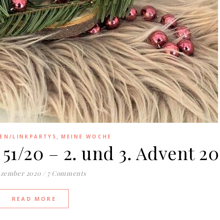
,
EN/LINKPARTYS
MEINE WOCHE
1/20 – 2. und 3. Advent 2
ezember 2020
/
7 Comments
READ MORE