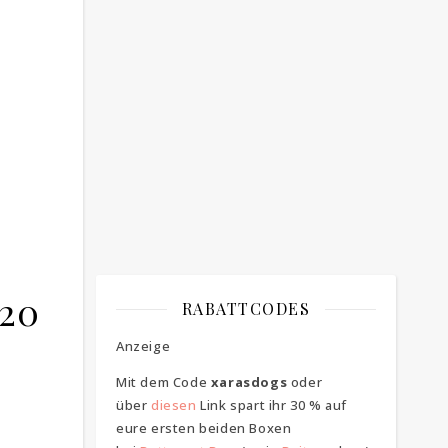
Bitte bestätigen
*
ich bin mit der Speicherung meiner E-
Mail Adresse einverstanden
020
RABATTCODES
Anzeige
Mit dem Code
xarasdogs
oder
über
diesen
Link spart ihr 30 % auf
eure ersten beiden Boxen