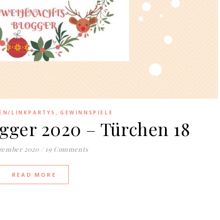
,
EN/LINKPARTYS
GEWINNSPIELE
gger 2020 – Türchen 18
ezember 2020
/
19 Comments
READ MORE