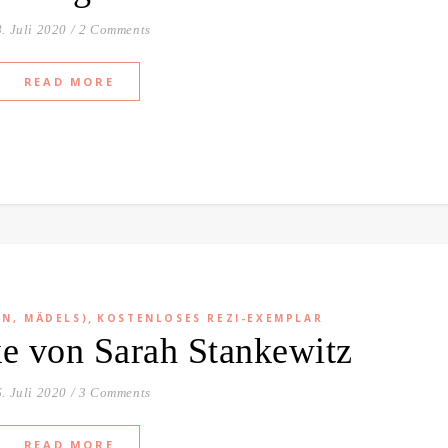
. Juli 2020
/
2 Comments
READ MORE
,
EN, MÄDELS)
KOSTENLOSES REZI-EXEMPLAR
e von Sarah Stankewitz
. Juli 2020
/
3 Comments
READ MORE