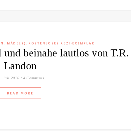
,
EN, MÄDELS)
KOSTENLOSES REZI-EXEMPLAR
l und beinahe lautlos von T.R.
Landon
. Juli 2020
/
4 Comments
READ MORE