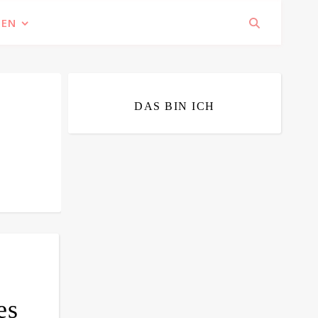
IEN
DAS BIN ICH
Bitte bestätigen
*
ich bin mit der Speicherung meiner E-
Mail Adresse einverstanden
es